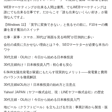
WEBマーケティングが出来る人間は優秀。でもWEBマーケティングは
誰にでも出来る仕事です。だからこそ「誰も出来ないくらい好き」が最
強なんですよ。
【Windows 11】「英字に変換できない」と焦るその前に。F10キーの機
嫌を直す魔法のスイッチ
仕事・家事・スマホ…30代は“画面を見る時間”が圧倒的に多い
会社の成長に欠かせない理由とは？今、SEOマーケターが必要な本当の
ワケ
30代主婦・OL向け：今日から始める日本株投資
30代主婦向け！日本株投資入門：初心者も安心
6.8kW太陽光発電が家庭にもたらす現実的なメリット――発電量と費用
のバランスを徹底解説
30代主婦&OL向け！日本株投資の始め方と注意点
Yahoo! JAPAN（ヤフー株式会社、現：LINEヤフー株式会社）の歴史
30代主婦・OL向け！今日から始める日本株投資入門
地ビール（クラフトビール）を立ち上げる方法：事業計画から製造・販