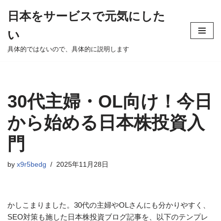
日本をサービスで元気にした
コ
い
ン
テ
具体的ではないので、具体的に説明します
ン
ツ
へ
30代主婦・OL向け！今日
ス
キ
から始める日本株投資入
ッ
プ
門
by
x9r5bedg
2025年11月28日
かしこまりました。30代の主婦やOLさんにも分かりやすく、
SEO対策も施した日本株投資ブログ記事を、以下のテンプレ